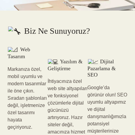
Biz Ne Sunuyoruz?
Web
Tasarım
Yazılım &
Dijital
Geliştirme
Pazarlama &
Markanıza özel,
SEO
mobil uyumlu ve
İhtiyacınıza özel
modern tasarımlar
Google’da
web site altyapıları
ile öne çıkın.
görünür olun! SEO
ve fonksiyonel
Sıradan şablonları
uyumlu altyapımız
çözümlerle dijital
değil, işletmenize
ve dijital
gücünüzü
özel tasarımı
danışmanlığımızla
artırıyoruz. Hazır
hayata
potansiyel
siteler değil,
geçiriyoruz.
müşterilerinize
amacınıza hizmet