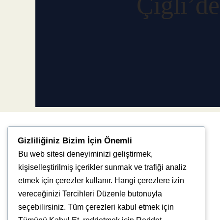
Çiğli’de
Gizliliğiniz Bizim İçin Önemli
Bu web sitesi deneyiminizi geliştirmek,
kişiselleştirilmiş içerikler sunmak ve trafiği analiz
etmek için çerezler kullanır. Hangi çerezlere izin
vereceğinizi Tercihleri Düzenle butonuyla
Uğur Mumcu, 8976. Sk., 35550 Çiğli/İzmir
seçebilirsiniz. Tüm çerezleri kabul etmek için
info@vlbtech.com