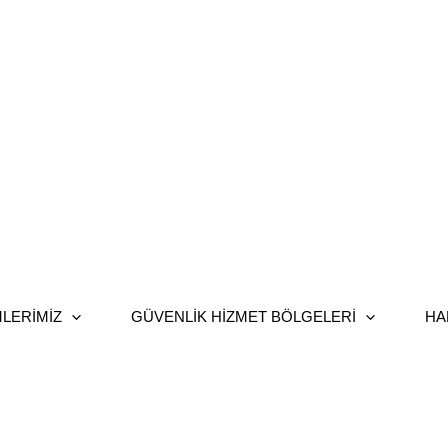
LERIMIZ
GÜVENLIK HIZMET BÖLGELERI
HA