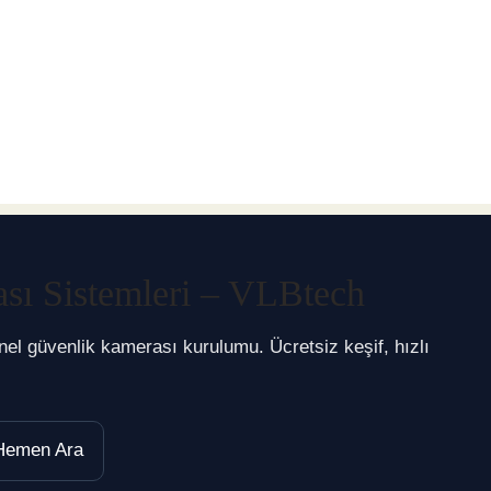
sı Sistemleri – VLBtech
yonel güvenlik kamerası kurulumu. Ücretsiz keşif, hızlı
emen Ara