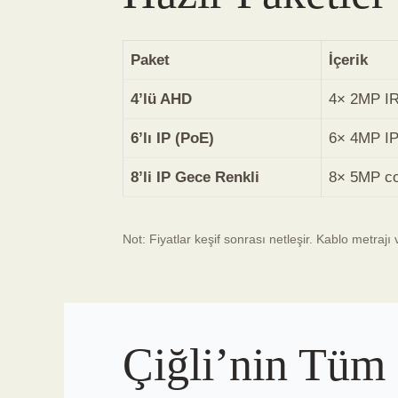
Paket
İçerik
4’lü AHD
4× 2MP IR
6’lı IP (PoE)
6× 4MP IP
8’li IP Gece Renkli
8× 5MP co
Not: Fiyatlar keşif sonrası netleşir. Kablo metrajı 
Çiğli’nin Tüm