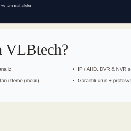
ı ve tüm mahalleler
n VLBtech?
nalizi
IP / AHD, DVR & NVR se
tan izleme (mobil)
Garantili ürün + profesy