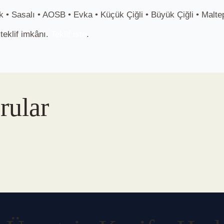
k • Sasalı • AOSB • Evka • Küçük Çiğli • Büyük Çiğli • Malt
teklif imkânı.
Teklif iste
.
rular