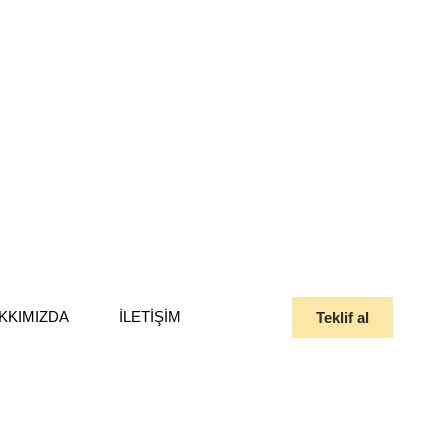
KKIMIZDA
İLETIŞIM
Teklif al