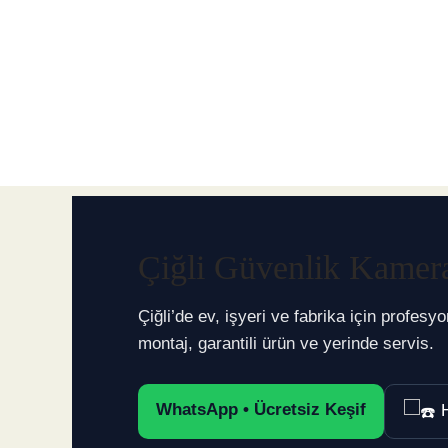
gü
ve
nl
e
bü
yü
tü
n!
Çiğli Güvenlik Kamera
Çiğli’de ev, işyeri ve fabrika için profes
montaj, garantili ürün ve yerinde servis.
WhatsApp • Ücretsiz Keşif
H