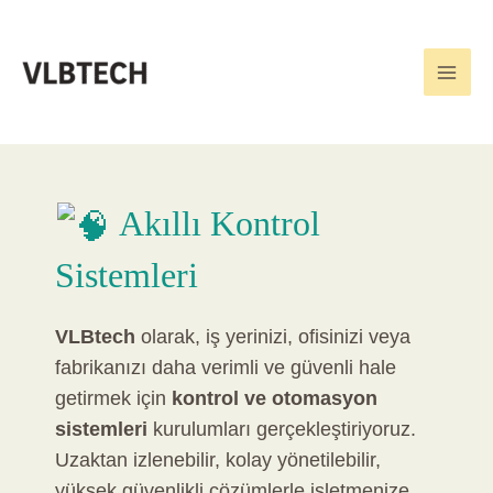
İçeriğe
Main
VLBtech olarak İzmir'de güvenlik
atla
kamera sistemleri, geçiş kontrol
Men
çözümleri ve modern web tasarım
hizmetleri sunuyoruz. İşinizi
güvenle büyütün!
Akıllı Kontrol
Sistemleri
VLBtech
olarak, iş yerinizi, ofisinizi veya
fabrikanızı daha verimli ve güvenli hale
getirmek için
kontrol ve otomasyon
sistemleri
kurulumları gerçekleştiriyoruz.
Uzaktan izlenebilir, kolay yönetilebilir,
yüksek güvenlikli çözümlerle işletmenize