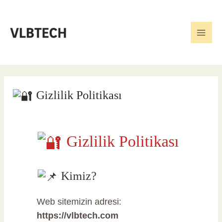
İçeriğe
Main
VLBtech olarak İzmir'de güvenlik
atla
kamera sistemleri, geçiş kontrol
Men
çözümleri ve modern web tasarım
hizmetleri sunuyoruz. İşinizi
güvenle büyütün!
Gizlilik Politikası
Gizlilik Politikası
Kimiz?
Web sitemizin adresi:
https://vlbtech.com