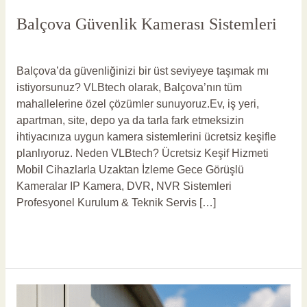
Balçova Güvenlik Kamerası Sistemleri
Yorum bırakın
/
Balçova Güvenlik Kamerası
/
vlbadmin
Balçova’da güvenliğinizi bir üst seviyeye taşımak mı
istiyorsunuz? VLBtech olarak, Balçova’nın tüm
mahallelerine özel çözümler sunuyoruz.Ev, iş yeri,
apartman, site, depo ya da tarla fark etmeksizin
ihtiyacınıza uygun kamera sistemlerini ücretsiz keşifle
planlıyoruz. Neden VLBtech? Ücretsiz Keşif Hizmeti
Mobil Cihazlarla Uzaktan İzleme Gece Görüşlü
Kameralar IP Kamera, DVR, NVR Sistemleri
Profesyonel Kurulum & Teknik Servis […]
Read More »
Balçova