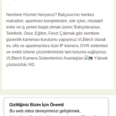
Yorum bırakın
/
Balçova Güvenlik Kamerası
/
vlbadmin
Nerelere Hizmet Veriyoruz? Balçova’nın merkez
mahalleri, apartman kompleksleri, site içleri, müstakil
evler ve iş yerleri başta olmak üzere; Bahçelerarası,
Teleferik, Onur, Eğitim, Fevzi Çakmak gibi semtlere
güvenlik kamerası kurulumu yapıyoruz.VLBtech olarak
ev, ofis ve apartmanlara özel IP kamera, DVR sistemleri
ve mobil izleme çözümlerimizle tam koruma sağlıyoruz.
VLBtech Kamera Sistemlerinin Avantajları
Yüksek
çözünürlük: HD
Read More »
Gizliliğiniz Bizim İçin Önemli
Bu web sitesi deneyiminizi geliştirmek,