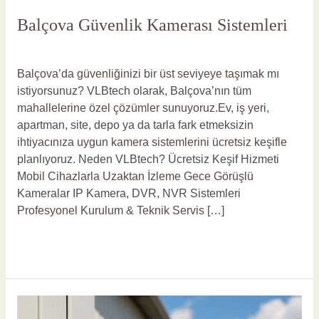
Balçova Güvenlik Kamerası Sistemleri
Yorum bırakın
/
Balçova Güvenlik Kamerası
/
vlbadmin
Balçova’da güvenliğinizi bir üst seviyeye taşımak mı
istiyorsunuz? VLBtech olarak, Balçova’nın tüm
mahallelerine özel çözümler sunuyoruz.Ev, iş yeri,
apartman, site, depo ya da tarla fark etmeksizin
ihtiyacınıza uygun kamera sistemlerini ücretsiz keşifle
planlıyoruz. Neden VLBtech? Ücretsiz Keşif Hizmeti
Mobil Cihazlarla Uzaktan İzleme Gece Görüşlü
Kameralar IP Kamera, DVR, NVR Sistemleri
Profesyonel Kurulum & Teknik Servis […]
Read More »
Balçova