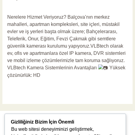
Yorum bırakın
/
Balçova Güvenlik Kamerası
/
vlbadmin
Nerelere Hizmet Veriyoruz? Balçova’nın merkez
mahalleri, apartman kompleksleri, site içleri, müstakil
evler ve iş yerleri başta olmak üzere; Bahçelerarası,
Teleferik, Onur, Eğitim, Fevzi Çakmak gibi semtlere
güvenlik kamerası kurulumu yapıyoruz.VLBtech olarak
ev, ofis ve apartmanlara özel IP kamera, DVR sistemleri
ve mobil izleme çözümlerimizle tam koruma sağlıyoruz.
VLBtech Kamera Sistemlerinin Avantajları
Yüksek
çözünürlük: HD
Read More »
Gizliliğiniz Bizim İçin Önemli
Bu web sitesi deneyiminizi geliştirmek,