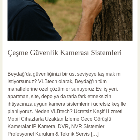
Çeşme Güvenlik Kamerası Sistemleri
Yorum bırakın
/
Çeşme Güvenlik Kamerası
/
vlbadmin
Beydağ’da güvenliğinizi bir üst seviyeye taşımak mı
istiyorsunuz? VLBtech olarak, Beydağ’ın tüm
mahallelerine özel çözümler sunuyoruz.Ev, iş yeri,
apartman, site, depo ya da tarla fark etmeksizin
ihtiyacınıza uygun kamera sistemlerini ücretsiz keşifle
planlıyoruz. Neden VLBtech? Ücretsiz Keşif Hizmeti
Mobil Cihazlarla Uzaktan İzleme Gece Görüşlü
Kameralar IP Kamera, DVR, NVR Sistemleri
Profesyonel Kurulum & Teknik Servis […]