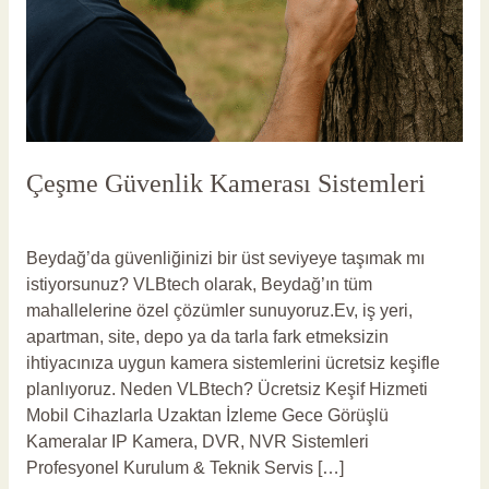
Çeşme Güvenlik Kamerası Sistemleri
Yorum bırakın
/
Çeşme Güvenlik Kamerası
/
vlbadmin
Beydağ’da güvenliğinizi bir üst seviyeye taşımak mı
istiyorsunuz? VLBtech olarak, Beydağ’ın tüm
mahallelerine özel çözümler sunuyoruz.Ev, iş yeri,
apartman, site, depo ya da tarla fark etmeksizin
ihtiyacınıza uygun kamera sistemlerini ücretsiz keşifle
planlıyoruz. Neden VLBtech? Ücretsiz Keşif Hizmeti
Mobil Cihazlarla Uzaktan İzleme Gece Görüşlü
Kameralar IP Kamera, DVR, NVR Sistemleri
Profesyonel Kurulum & Teknik Servis […]