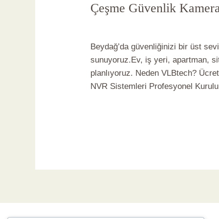
Çeşme Güvenlik Kameras
Yorum bırakın
/
Çeşme Güvenlik K
Beydağ’da güvenliğinizi bir üst se
sunuyoruz.Ev, iş yeri, apartman, si
planlıyoruz. Neden VLBtech? Ücret
NVR Sistemleri Profesyonel Kurul
Read More »