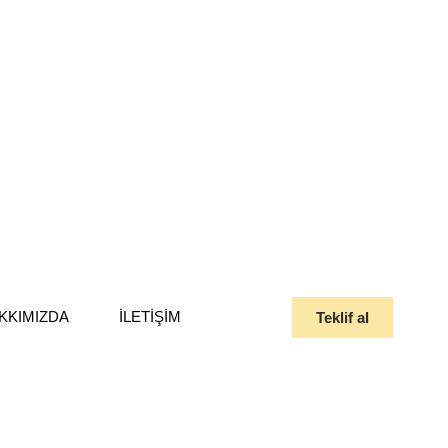
KKIMIZDA
İLETIŞIM
Teklif al