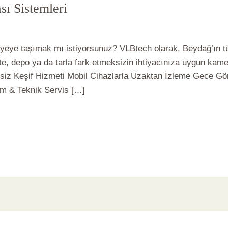
ı Sistemleri
amerası
/
vlbadmin
viyeye taşımak mı istiyorsunuz? VLBtech olarak, Beydağ’ın 
te, depo ya da tarla fark etmeksizin ihtiyacınıza uygun kamer
siz Keşif Hizmeti Mobil Cihazlarla Uzaktan İzleme Gece G
um & Teknik Servis […]