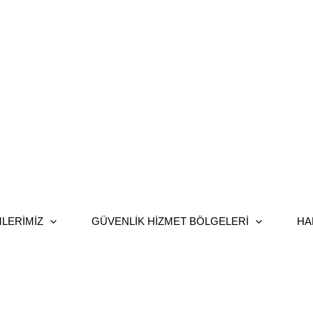
LERIMIZ
GÜVENLIK HIZMET BÖLGELERI
HA