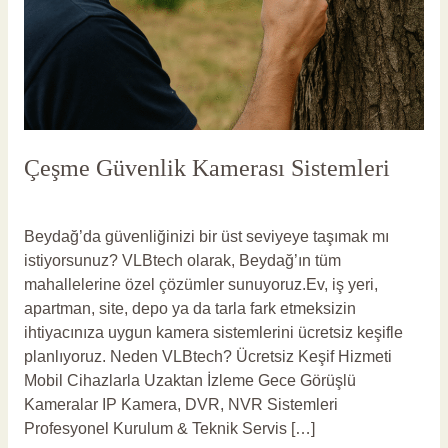
Çeşme Güvenlik Kamerası Sistemleri
Yorum bırakın
/
Çeşme Güvenlik Kamerası
/
vlbadmin
Beydağ’da güvenliğinizi bir üst seviyeye taşımak mı
istiyorsunuz? VLBtech olarak, Beydağ’ın tüm
mahallelerine özel çözümler sunuyoruz.Ev, iş yeri,
apartman, site, depo ya da tarla fark etmeksizin
ihtiyacınıza uygun kamera sistemlerini ücretsiz keşifle
planlıyoruz. Neden VLBtech? Ücretsiz Keşif Hizmeti
Mobil Cihazlarla Uzaktan İzleme Gece Görüşlü
Kameralar IP Kamera, DVR, NVR Sistemleri
Profesyonel Kurulum & Teknik Servis […]