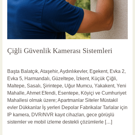
Çiğli Güvenlik Kamerası Sistemleri
1 Yorum
/
Çiğli Güvenlik Kamerası
/
vlbadmin
Başta Balatçık, Ataşehir, Aydınlıkevler, Egekent, Evka 2,
Evka 5, Harmandalı, Güzeltepe, İzkent, Küçük Çiğli,
Maltepe, Sasalı, Şirintepe, Uğur Mumcu, Yakakent, Yeni
Mahalle, Ahmet Efendi, Esentepe, Köyiçi ve Cumhuriyet
Mahallesi olmak üzere; Apartmanlar Siteler Müstakil
evler Dükkanlar İş yerleri Depolar Fabrikalar Tarlalar için
IP kamera, DVR/NVR kayıt cihazları, gece görüşlü
sistemler ve mobil izleme destekli çözümlerle […]