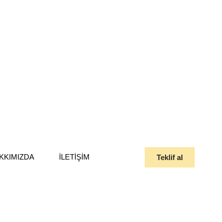
KKIMIZDA
İLETIŞIM
Teklif al