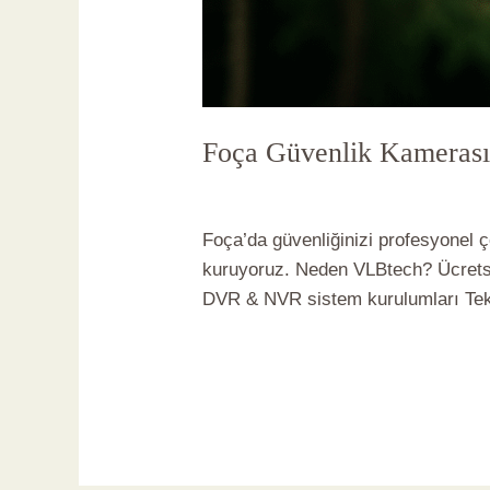
Foça Güvenlik Kamerası 
Yorum bırakın
/
Foça Güvenlik Kam
Foça’da güvenliğinizi profesyonel ç
kuruyoruz. Neden VLBtech? Ücretsi
DVR & NVR sistem kurulumları Tekn
Read More »