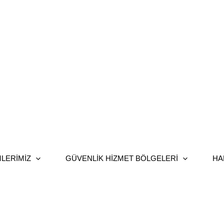
LERIMIZ
GÜVENLIK HIZMET BÖLGELERI
HA