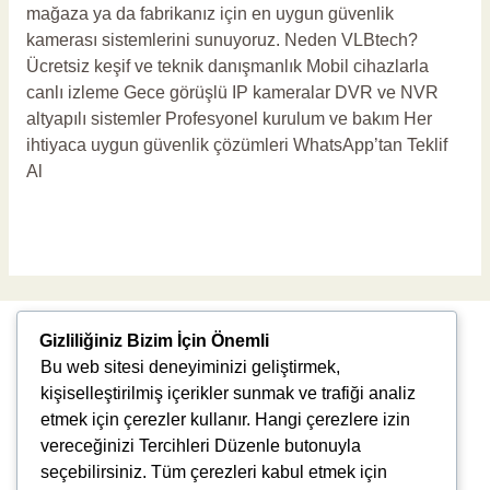
mağaza ya da fabrikanız için en uygun güvenlik
kamerası sistemlerini sunuyoruz. Neden VLBtech?
Ücretsiz keşif ve teknik danışmanlık Mobil cihazlarla
canlı izleme Gece görüşlü IP kameralar DVR ve NVR
altyapılı sistemler Profesyonel kurulum ve bakım Her
ihtiyaca uygun güvenlik çözümleri WhatsApp’tan Teklif
Al
Read More »
Gizliliğiniz Bizim İçin Önemli
Bu web sitesi deneyiminizi geliştirmek,
kişiselleştirilmiş içerikler sunmak ve trafiği analiz
etmek için çerezler kullanır. Hangi çerezlere izin
vereceğinizi Tercihleri Düzenle butonuyla
Uğur Mumcu, 8976. Sk., 35550 Çiğli/İzmir
seçebilirsiniz. Tüm çerezleri kabul etmek için
info@vlbtech.com