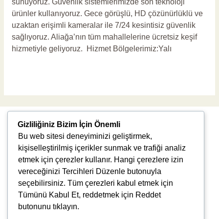
sunuyoruz. Güvenlik sistemlerimizde son teknoloji
ürünler kullanıyoruz. Gece görüşlü, HD çözünürlüklü ve
uzaktan erişimli kameralar ile 7/24 kesintisiz güvenlik
sağlıyoruz. Aliağa’nın tüm mahallelerine ücretsiz keşif
hizmetiyle geliyoruz. Hizmet Bölgelerimiz:Yalı
Read More »
Gizliliğiniz Bizim İçin Önemli
Bu web sitesi deneyiminizi geliştirmek,
kişiselleştirilmiş içerikler sunmak ve trafiği analiz
etmek için çerezler kullanır. Hangi çerezlere izin
Uğur Mumcu, 8976. Sk., 35550 Çiğli/İzmir
vereceğinizi Tercihleri Düzenle butonuyla
info@vlbtech.com
seçebilirsiniz. Tüm çerezleri kabul etmek için
Tümünü Kabul Et, reddetmek için Reddet
butonunu tıklayın.