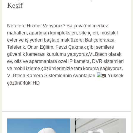
Keşif
Yorum bırakın
/
Balçova Güvenlik Kamerası
/
vlbadmin
Nerelere Hizmet Veriyoruz? Balçova’nın merkez
mahalleri, apartman kompleksleri, site içleri, müstakil
evler ve iş yerleri başta olmak üzere; Bahçelerarası,
Teleferik, Onur, Eğitim, Fevzi Çakmak gibi semtlere
güvenlik kamerası kurulumu yapıyoruz.VLBtech olarak
ev, ofis ve apartmanlara özel IP kamera, DVR sistemleri
ve mobil izleme çözümlerimizle tam koruma sağlıyoruz.
VLBtech Kamera Sistemlerinin Avantajları
Yüksek
çözünürlük: HD
Read More »
Aliağa
Güvenlik