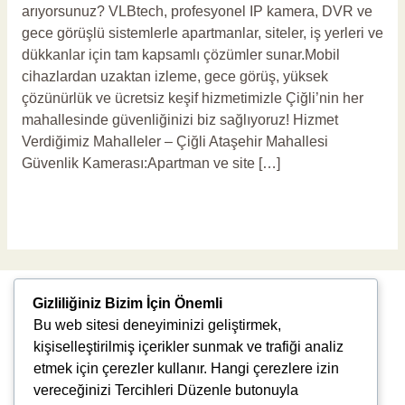
arıyorsunuz? VLBtech, profesyonel IP kamera, DVR ve
gece görüşlü sistemlerle apartmanlar, siteler, iş yerleri ve
dükkanlar için tam kapsamlı çözümler sunar.Mobil
cihazlardan uzaktan izleme, gece görüş, yüksek
çözünürlük ve ücretsiz keşif hizmetimizle Çiğli’nin her
mahallesinde güvenliğinizi biz sağlıyoruz! Hizmet
Verdiğimiz Mahalleler – Çiğli Ataşehir Mahallesi
Güvenlik Kamerası:Apartman ve site […]
Read More »
Gizliliğiniz Bizim İçin Önemli
Bu web sitesi deneyiminizi geliştirmek,
kişiselleştirilmiş içerikler sunmak ve trafiği analiz
etmek için çerezler kullanır. Hangi çerezlere izin
vereceğinizi Tercihleri Düzenle butonuyla
Uğur Mumcu, 8976. Sk., 35550 Çiğli/İzmir