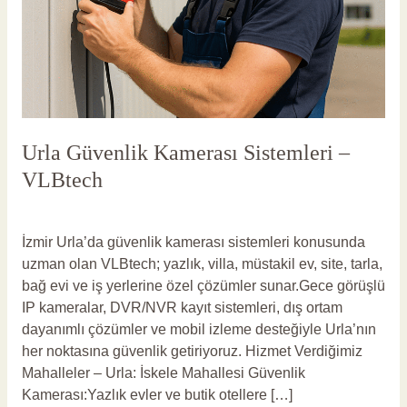
Urla Güvenlik Kamerası Sistemleri –
VLBtech
Yorum bırakın
/
Urla Güvenlik Kamerası
/
vlbadmin
İzmir Urla’da güvenlik kamerası sistemleri konusunda
uzman olan VLBtech; yazlık, villa, müstakil ev, site, tarla,
bağ evi ve iş yerlerine özel çözümler sunar.Gece görüşlü
IP kameralar, DVR/NVR kayıt sistemleri, dış ortam
dayanımlı çözümler ve mobil izleme desteğiyle Urla’nın
her noktasına güvenlik getiriyoruz. Hizmet Verdiğimiz
Mahalleler – Urla: İskele Mahallesi Güvenlik
Kamerası:Yazlık evler ve butik otellere […]