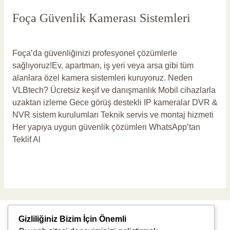
Foça Güvenlik Kamerası Sistemleri
Yorum bırakın
/
Foça Güvenlik Kamerası
/
vlbadmin
Foça’da güvenliğinizi profesyonel çözümlerle
sağlıyoruz!Ev, apartman, iş yeri veya arsa gibi tüm
alanlara özel kamera sistemleri kuruyoruz. Neden
VLBtech? Ücretsiz keşif ve danışmanlık Mobil cihazlarla
uzaktan izleme Gece görüş destekli IP kameralar DVR &
NVR sistem kurulumları Teknik servis ve montaj hizmeti
Her yapıya uygun güvenlik çözümleri WhatsApp’tan
Teklif Al
Read More »
Gizliliğiniz Bizim İçin Önemli