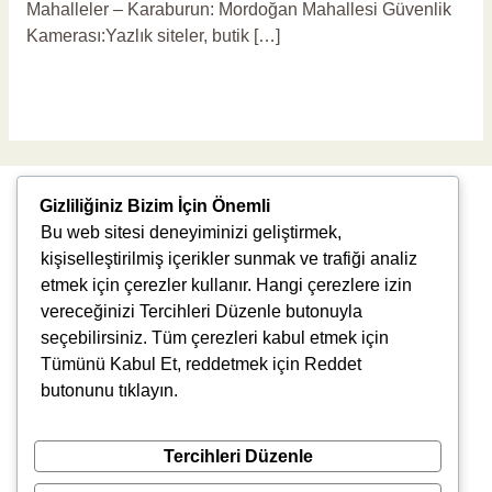
Mahalleler – Karaburun: Mordoğan Mahallesi Güvenlik
Kamerası:Yazlık siteler, butik […]
Read More »
Gizliliğiniz Bizim İçin Önemli
Bu web sitesi deneyiminizi geliştirmek,
kişiselleştirilmiş içerikler sunmak ve trafiği analiz
etmek için çerezler kullanır. Hangi çerezlere izin
vereceğinizi Tercihleri Düzenle butonuyla
Uğur Mumcu, 8976. Sk., 35550 Çiğli/İzmir
seçebilirsiniz. Tüm çerezleri kabul etmek için
info@vlbtech.com
Tümünü Kabul Et, reddetmek için Reddet
butonunu tıklayın.
Tercihleri Düzenle