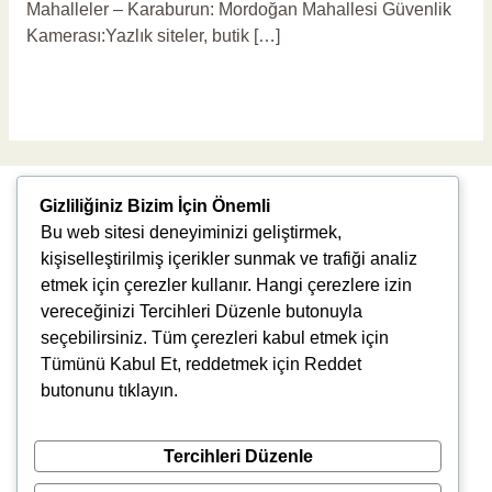
Mahalleler – Karaburun: Mordoğan Mahallesi Güvenlik
Kamerası:Yazlık siteler, butik […]
Read More »
Gizliliğiniz Bizim İçin Önemli
Bu web sitesi deneyiminizi geliştirmek,
kişiselleştirilmiş içerikler sunmak ve trafiği analiz
etmek için çerezler kullanır. Hangi çerezlere izin
vereceğinizi Tercihleri Düzenle butonuyla
Uğur Mumcu, 8976. Sk., 35550 Çiğli/İzmir
seçebilirsiniz. Tüm çerezleri kabul etmek için
info@vlbtech.com
Tümünü Kabul Et, reddetmek için Reddet
butonunu tıklayın.
Tercihleri Düzenle