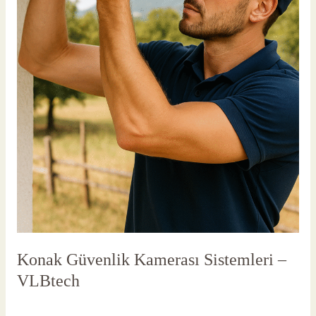
Konak Güvenlik Kamerası Sistemleri –
VLBtech
Yorum bırakın
/
Konak Güvenlik Kamerası
/
vlbadmin