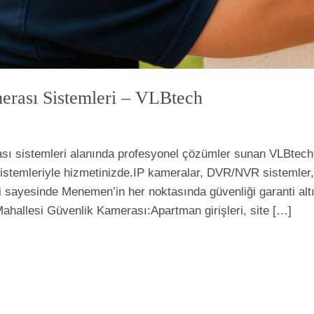
rası Sistemleri – VLBtech
 Kamerası
/
vlbadmin
 sistemleri alanında profesyonel çözümler sunan VLBtech; ap
sistemleriyle hizmetinizde.IP kameralar, DVR/NVR sistemler
ri sayesinde Menemen’in her noktasında güvenliği garanti alt
hallesi Güvenlik Kamerası:Apartman girişleri, site […]