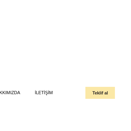
KKIMIZDA
İLETIŞIM
Teklif al