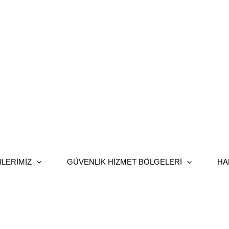
LERIMIZ
GÜVENLIK HIZMET BÖLGELERI
HA