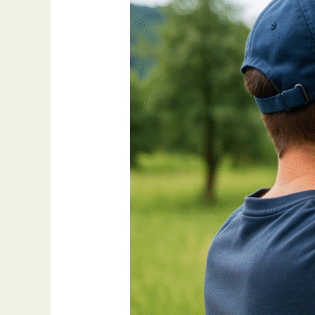
–
VLBtech