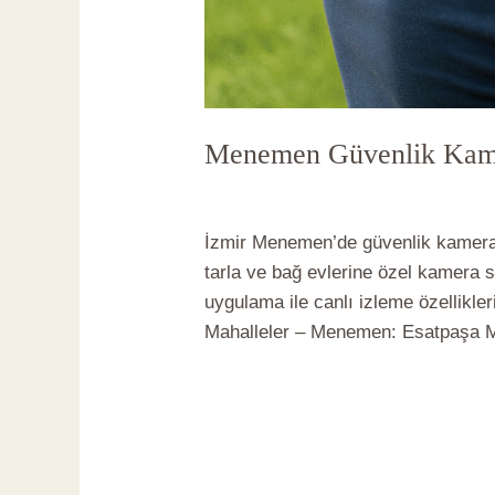
Menemen Güvenlik Kame
Yorum bırakın
/
Menemen Güvenlik
İzmir Menemen’de güvenlik kamerası
tarla ve bağ evlerine özel kamera 
uygulama ile canlı izleme özellikle
Mahalleler – Menemen: Esatpaşa Ma
Read More »