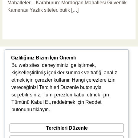
Mahalleler – Karaburun: Mordoğan Mahallesi Güvenlik
Kamerası:Yazlık siteler, butik […]
Read More »
Gizliliğiniz Bizim İçin Önemli
Bu web sitesi deneyiminizi geliştirmek,
kişiselleştirilmiş içerikler sunmak ve trafiği analiz
etmek için çerezler kullanır. Hangi çerezlere izin
vereceğinizi Tercihleri Düzenle butonuyla
Uğur Mumcu, 8976. Sk., 35550 Çiğli/İzmir
seçebilirsiniz. Tüm çerezleri kabul etmek için
info@vlbtech.com
Tümünü Kabul Et, reddetmek için Reddet
butonunu tıklayın.
Tercihleri Düzenle