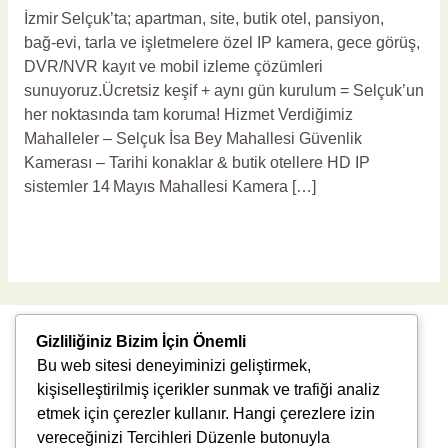
İzmir Selçuk’ta; apartman, site, butik otel, pansiyon,
bağ‑evi, tarla ve işletmelere özel IP kamera, gece görüş,
DVR/NVR kayıt ve mobil izleme çözümleri
sunuyoruz.Ücretsiz keşif + aynı gün kurulum = Selçuk’un
her noktasında tam koruma! Hizmet Verdiğimiz
Mahalleler – Selçuk İsa Bey Mahallesi Güvenlik
Kamerası – Tarihi konaklar & butik otellere HD IP
sistemler 14 Mayıs Mahallesi Kamera […]
Read More »
Gizliliğiniz Bizim İçin Önemli
Bu web sitesi deneyiminizi geliştirmek,
kişiselleştirilmiş içerikler sunmak ve trafiği analiz
etmek için çerezler kullanır. Hangi çerezlere izin
vereceğinizi Tercihleri Düzenle butonuyla
Uğur Mumcu, 8976. Sk., 35550 Çiğli/İzmir