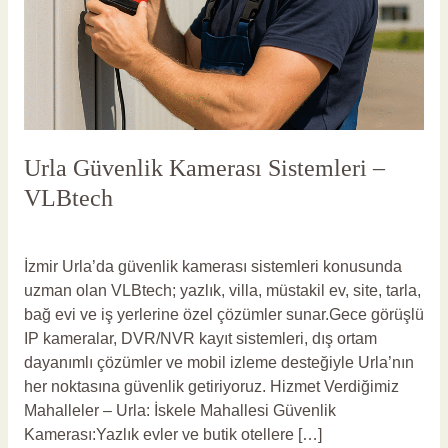
Urla Güvenlik Kamerası Sistemleri –
VLBtech
Yorum bırakın
/
Urla Güvenlik Kamerası
/
vlbadmin
İzmir Urla’da güvenlik kamerası sistemleri konusunda
uzman olan VLBtech; yazlık, villa, müstakil ev, site, tarla,
bağ evi ve iş yerlerine özel çözümler sunar.Gece görüşlü
IP kameralar, DVR/NVR kayıt sistemleri, dış ortam
dayanımlı çözümler ve mobil izleme desteğiyle Urla’nın
her noktasına güvenlik getiriyoruz. Hizmet Verdiğimiz
Mahalleler – Urla: İskele Mahallesi Güvenlik
Kamerası:Yazlık evler ve butik otellere […]