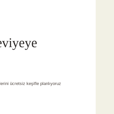
eviyeye
rini ücretsiz keşifle planlıyoruz