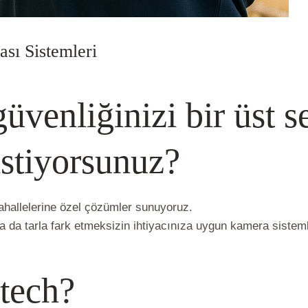
sı Sistemleri
Kameras
/ Yazan
vlbadmin
üvenliğinizi bir üst s
istiyorsunuz?
hallelerine özel çözümler sunuyoruz.
ya da tarla fark etmeksizin ihtiyacınıza uygun kamera sistemle
tech?