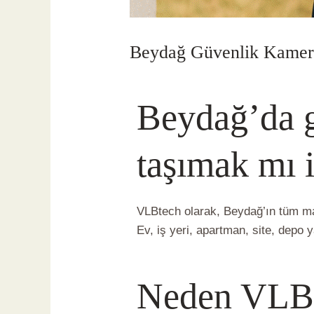
Beydağ Güvenlik Kamera
Yorum bırakın
/
Beydağ Güvenlik 
Beydağ’da g
taşımak mı 
VLBtech olarak, Beydağ’ın tüm ma
Ev, iş yeri, apartman, site, depo 
Neden VLB