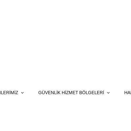
LERIMIZ
GÜVENLIK HIZMET BÖLGELERI
HA