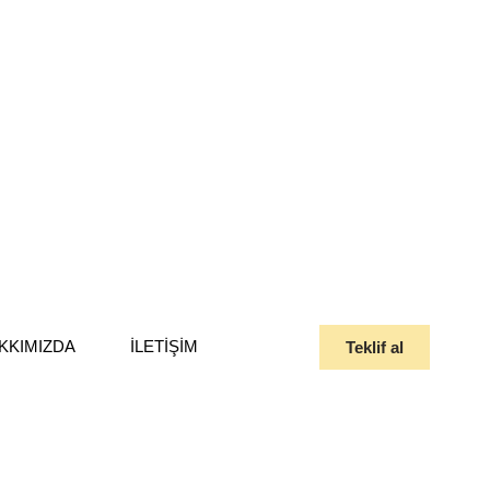
KKIMIZDA
İLETIŞIM
Teklif al