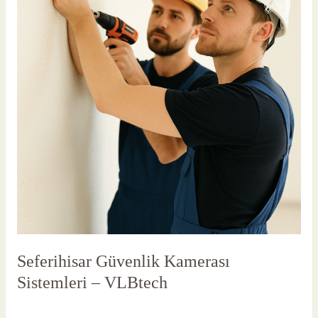
Seferihisar Güvenlik Kamerası
Sistemleri – VLBtech
Yorum bırakın
/
Seferihisar Güvenlik Kameras
/
vlbadmin