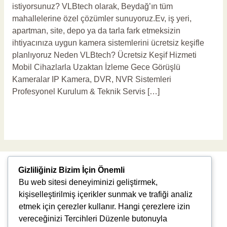
istiyorsunuz? VLBtech olarak, Beydağ’ın tüm
mahallelerine özel çözümler sunuyoruz.Ev, iş yeri,
apartman, site, depo ya da tarla fark etmeksizin
ihtiyacınıza uygun kamera sistemlerini ücretsiz keşifle
planlıyoruz Neden VLBtech? Ücretsiz Keşif Hizmeti
Mobil Cihazlarla Uzaktan İzleme Gece Görüşlü
Kameralar IP Kamera, DVR, NVR Sistemleri
Profesyonel Kurulum & Teknik Servis […]
Read More »
Gizliliğiniz Bizim İçin Önemli
Bu web sitesi deneyiminizi geliştirmek,
kişiselleştirilmiş içerikler sunmak ve trafiği analiz
etmek için çerezler kullanır. Hangi çerezlere izin
vereceğinizi Tercihleri Düzenle butonuyla
Uğur Mumcu, 8976. Sk., 35550 Çiğli/İzmir