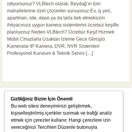
istiyorsunuz? VLBtech olarak, Beydağ’ın tüm
mahallelerine özel çözümler sunuyoruz.Ev, iş yeri,
apartman, site, depo ya da tarla fark etmeksizin
ihtiyacınıza uygun kamera sistemlerini ücretsiz keşifle
planlıyoruz Neden VLBtech? Ücretsiz Keşif Hizmeti
Mobil Cihazlarla Uzaktan İzleme Gece Görüşlü
Kameralar IP Kamera, DVR, NVR Sistemleri
Profesyonel Kurulum & Teknik Servis […]
Read More »
Gizliliğiniz Bizim İçin Önemli
Bu web sitesi deneyiminizi geliştirmek,
kişiselleştirilmiş içerikler sunmak ve trafiği analiz
etmek için çerezler kullanır. Hangi çerezlere izin
vereceğinizi Tercihleri Düzenle butonuyla
Uğur Mumcu, 8976. Sk., 35550 Çiğli/İzmir