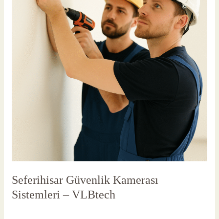
Seferihisar Güvenlik Kamerası
Sistemleri – VLBtech
Yorum bırakın
/
Seferihisar Güvenlik Kameras
/
vlbadmin