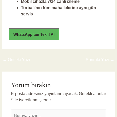
Mobil cihazla 7/24 canlı izleme
Torbalı’nın tüm mahallelerine aynı gün
servis
WhatsApp’tan Teklif Al
←
Önceki Yazı
Sonraki Yazı
→
Yorum bırakın
E-posta adresiniz yayınlanmayacak.
Gerekli alanlar
*
ile işaretlenmişlerdir
Buraya