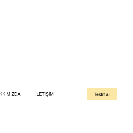
KKIMIZDA
İLETIŞIM
Teklif al