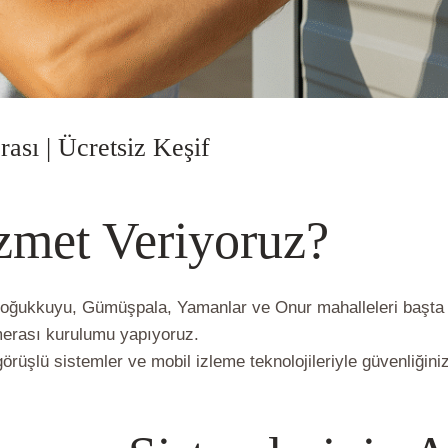
ası | Ücretsiz Keşif
 Kamerası
/ Yazan
vlbadmin
zmet Veriyoruz?
Soğukkuyu, Gümüşpala, Yamanlar ve Onur mahalleleri başta 
amerası kurulumu yapıyoruz.
üşlü sistemler ve mobil izleme teknolojileriyle güvenliğiniz