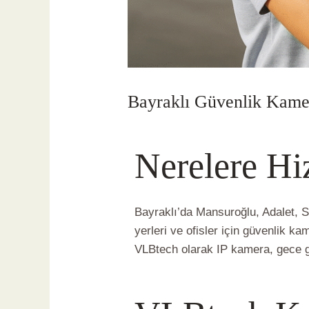
Bayraklı Güvenlik Kamer
Yorum bırakın
/
Bayraklı Güvenlik
Nerelere Hi
Bayraklı’da Mansuroğlu, Adalet, 
yerleri ve ofisler için güvenlik k
VLBtech olarak IP kamera, gece gör