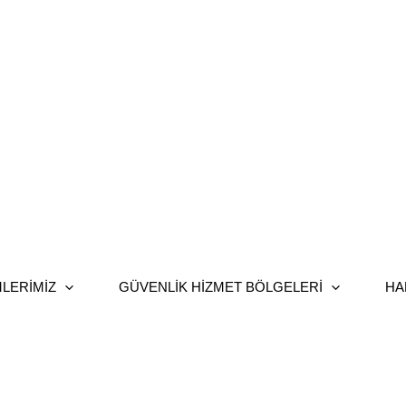
LERIMIZ
GÜVENLIK HIZMET BÖLGELERI
HA