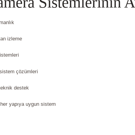
era Sistemlerinin Av
şmanlık
tan izleme
stemleri
sistem çözümleri
teknik destek
bi her yapıya uygun sistem