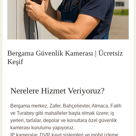
Bergama Güvenlik Kamerası | Ücretsiz
Keşif
Yorum bırakın
/
Bergama Güvenlik Kamerası
/ Yazan
vlbadmin
Nerelere Hizmet Veriyoruz?
Bergama merkez, Zafer, Bahçelievler, Atmaca, Fatih
ve Turabey gibi mahalleler başta olmak üzere; iş
yerleri, tarlalar, depolar ve konutlara özel güvenlik
kamerası kurulumu yapıyoruz.
IP kameralar, DVR kayıt sistemleri ve mobil izleme