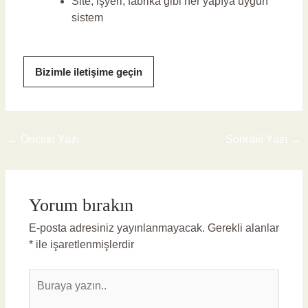
Site, işyeri, fabrika gibi her yapıya uygun
sistem
Bizimle iletişime geçin
←
Önceki Yazı
Sonraki Yazı
→
Yorum bırakın
E-posta adresiniz yayınlanmayacak.
Gerekli alanlar
*
ile işaretlenmişlerdir
Buraya
yazın..